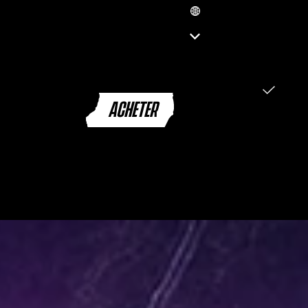
FR
ENGLISH (EN)
العربية (SA)
ENGLISH (GB)
FRANÇAIS (FR)
ITALIANO (IT)
ACHETER
DEUTSCH (DE)
ESPAÑOL (ES)
ESPAÑOL (MX)
PORTUGUÊS (BR)
日本語 (JP)
한국어 (KR)
繁體中文 (TW)
简体中文 (CN)