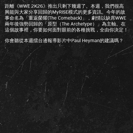
距離《WWE 2K26》推出只剩下幾週了。本週，我們很高
興能與大家分享回歸的MyRISE模式的更多資訊。今年的故
事命名為「重返榮耀(The Comeback)」，劇情以缺席WWE
兩年後強勢回歸的「原型（The Archetype）」為主軸。在
這個故事裡，你要如何面對眼前的各種挑戰，全由你決定！
你會聽從本週擂台邊報導影片中Paul Heyman的建議嗎？
A