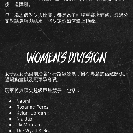
後一道障礙。
每一場恩怨對決與比賽，都是為了那場重賽所鋪路。透過分
支對話選項與結果，將決定你如何攀上頂峰。
WOMEN’S DIVISION
女子組女子組則沿著平行路線發展，擁有專屬的宿敵關係、
過場動畫以及冠軍爭奪戰。
玩家將與頂尖超級巨星競爭，包括：
Naomi
Roxanne Perez
Kelani Jordan
Nia Jax
Liv Morgan
The Wyatt Sicks