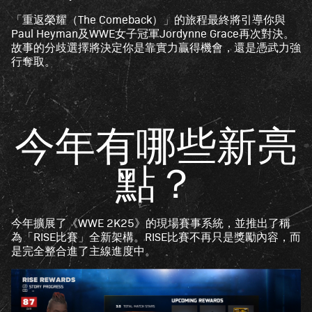
「重返榮耀（The Comeback）」的旅程最終將引導你與
Paul Heyman及WWE女子冠軍Jordynne Grace再次對決。
故事的分歧選擇將決定你是靠實力贏得機會，還是憑武力強
行奪取。
今年有哪些新亮
點？
今年擴展了《WWE 2K25》的現場賽事系統，並推出了稱
為「RISE比賽」全新架構。RISE比賽不再只是獎勵內容，而
是完全整合進了主線進度中。