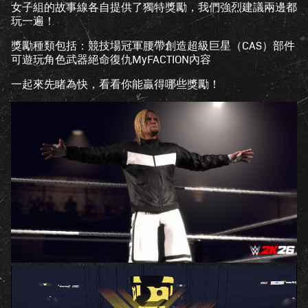
女子組的故事線各自提供了獨特獎勵，我們強烈建議兩邊都
玩一遍！
獎勵種類包括：競技場冠軍腰帶創造超級巨星（CAS）部件
可遊玩角色武器絕命復仇MyFACTION內容
一起來先睹為快，看看你能贏得哪些獎勵！