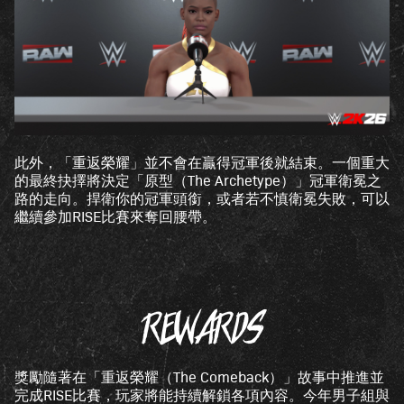
此外，「重返榮耀」並不會在贏得冠軍後就結束。一個重大
的最終抉擇將決定「原型（The Archetype）」冠軍衛冕之
路的走向。捍衛你的冠軍頭銜，或者若不慎衛冕失敗，可以
繼續參加RISE比賽來奪回腰帶。
REWARDS
獎勵隨著在「重返榮耀（The Comeback）」故事中推進並
完成RISE比賽，玩家將能持續解鎖各項內容。今年男子組與