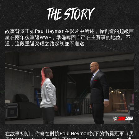
c
THE STORY
c
e
p
故事背景正如Paul Heyman在影片中所述，你創造的超級巨
星在兩年後重返WWE，準備奪回自己在主賽事的地位。不
t
過，這段重返榮耀之路起初並不順遂。
&
P
l
a
y
點擊
「播
放」
即表
示你
同意
在故事初期，你會在對抗Paul Heyman旗下的衛冕冠軍（男
You