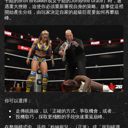
子組的Bron Breakker或女子組的Jordynne Grace）時，遭
Tub
遇重大挫敗，迫使你必須重新審視自身的策略。故事從這裡
e的
開始產生分歧，由玩家決定自家的超級巨星要如何再攀巔
隱私
峰。
權政
策
，
並同
意將
資料
傳輸
至
Goo
gle
伺服
器。
你可以選擇：
走傳統路線，以「正確的方式」爭取機會，或者…
投機取巧，採取更殘酷的手段快速重返巔峰。
在整個模式中，這些「粉絲寵兒」（正派） 或「規則破壞