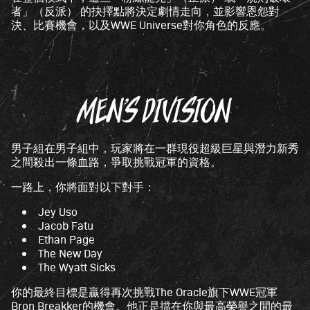
者」（反派） 的抉擇點將決定劇情走向，並影響恩怨對
決、比賽機會，以及WWE Universe對你角色的反應。
MEN’S DIVISION
男子組在男子組中，玩家將在一群現役超級巨星與潛力新秀
之間殺出一條血路，爭取挑戰冠軍的資格。
一路上，你將面對以下對手：
Jey Uso
Jacob Fatu
Ethan Page
The New Day
The Wyatt Sicks
你的最終目標是贏得再次挑戰The Oracle旗下WWE冠軍
Bron Breakker的機會。他正是擋在你與最高榮譽之間的最