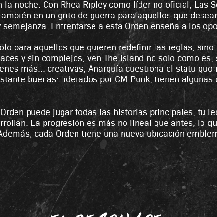
n la noche. Con Rhea Ripley como líder no oficial, Las
 también en un grito de guerra para aquellos que desea
 semejanza. Enfrentarse a esta Orden enseña a los opo
lo para aquellos que quieren redefinir las reglas, sino
ces y sin complejos, ven The Island no solo como es, s
nes más... creativas, Anarquía cuestiona el statu quo 
stante buenas: liderados por CM Punk, tienen algunas 
den puede jugar todas las historias principales, tu le
rollan. La progresión es más no lineal que antes, lo q
. Además, cada Orden tiene una nueva ubicación emblem