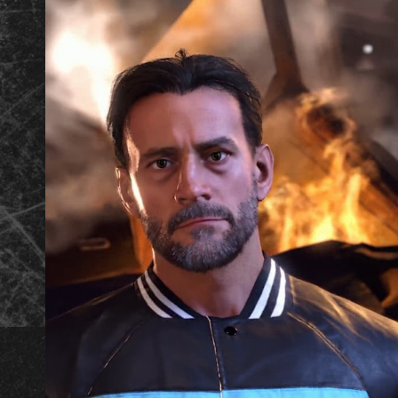
Al
hace
r clic
en
jugar
,
acep
tas
la
polít
ica
de
priv
acid
ad
de
You
Tub