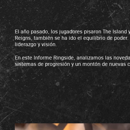
El año pasado, los jugadores pisaron The Island 
A
Reigns, también se ha ido el equilibrio de poder.
c
liderazgo y visión.
c
En este Informe Ringside, analizamos las novedad
e
sistemas de progresión y un montón de nuevas ca
p
t
&
P
l
a
y