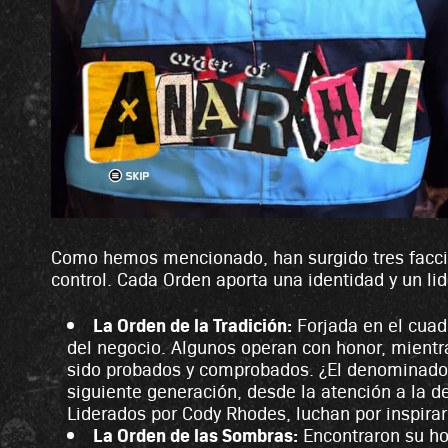
e
y
la
trans
feren
cia
de
dato
s a
los
servi
dore
s de
Goo
Como hemos mencionado, han surgido tres faccion
gle.
control. Cada Orden aporta una identidad y un li
La Orden de la Tradición:
Forjada en el cuadr
del negocio. Algunos operan con honor, mientr
sido probados y comprobados. ¿El denominador 
siguiente generación, desde la atención a la de
Liderados por Cody Rhodes, luchan por inspirar
La Orden de las Sombras:
Encontraron su ho