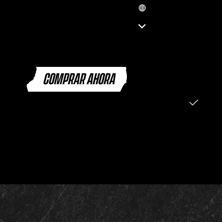
MX
ENGLISH (EN)
العربية (SA)
ENGLISH (GB)
FRANÇAIS (FR)
ITALIANO (IT)
COMPRAR AHORA
DEUTSCH (DE)
ESPAÑOL (ES)
ESPAÑOL (MX)
PORTUGUÊS (BR)
日本語 (JP)
한국어 (KR)
繁體中文 (TW)
简体中文 (CN)