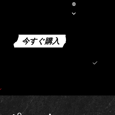
JP
ENGLISH (EN)
العربية (SA)
ENGLISH (GB)
FRANÇAIS (FR)
ITALIANO (IT)
今すぐ購入
DEUTSCH (DE)
ESPAÑOL (ES)
ESPAÑOL (MX)
PORTUGUÊS (BR)
日本語 (JP)
한국어 (KR)
繁體中文 (TW)
简体中文 (CN)
ン