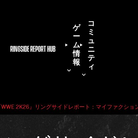
コ
ゲ
ミ
ー
ュ
ム
ン
RINGSIDE REPORT HUB
ニ
情
テ
報
ィ
『WWE 2K26』リングサイドレポート：マイファクショ