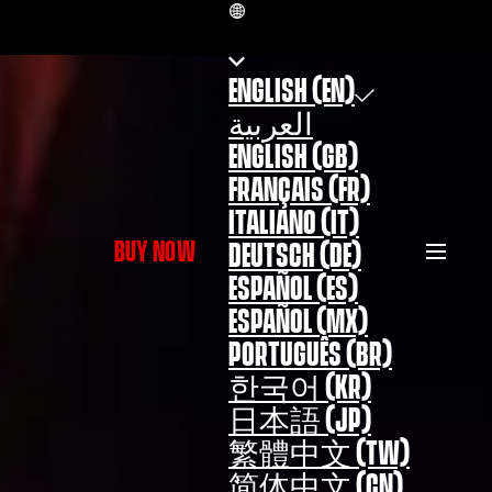
EN
ENGLISH (EN)
العربية
ENGLISH (GB)
FRANÇAIS (FR)
ITALIANO (IT)
BUY NOW
DEUTSCH (DE)
ESPAÑOL (ES)
ESPAÑOL (MX)
PORTUGUÊS (BR)
한국어 (KR)
日本語 (JP)
繁體中文 (TW)
简体中文 (CN)