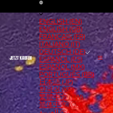
DE
ENGLISH (EN)
ENGLISH (GB)
FRANÇAIS (FR)
ITALIANO (IT)
DEUTSCH (DE)
ESPAÑOL (ES)
JETZT KAUFEN
ESPAÑOL (MX)
PORTUGUÊS (BR)
日本語 (JP)
한국어 (KR)
繁體中文 (TW)
简体中文 (CN)
العربية (SA)