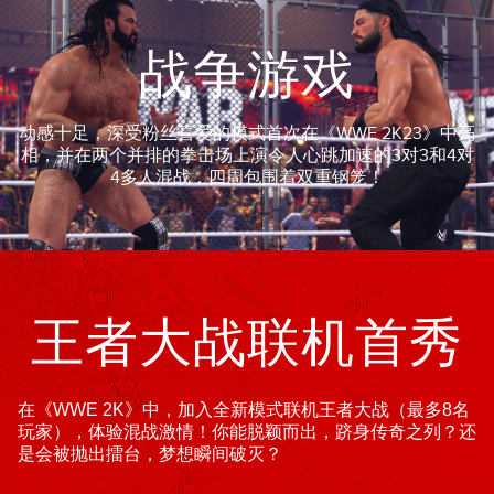
战争游戏
动感十足，深受粉丝喜爱的模式首次在《WWE 2K23》中亮
相，并在两个并排的拳击场上演令人心跳加速的3对3和4对
4多人混战，四周包围着双重钢笼！
王者大战联机首秀
在《WWE 2K》中，加入全新模式联机王者大战（最多8名
玩家），体验混战激情！你能脱颖而出，跻身传奇之列？还
是会被抛出擂台，梦想瞬间破灭？