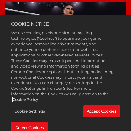
COOKIE NOTICE
We use cookies, pixels and similar tracking
technologies (“Cookies”) to optimize your game
experience, personalize advertisements, and
enhance your experience across our websites,
applications, or other web-based services (“Sites”).
These Cookies may transmit personal information
and video viewing information to third parties.
Certain Cookies are optional, but limiting or declining
non-optional Cookies may impact your visit and
experience. You can change your settings in the
Cookie Settings link on our Sites. For more
information on the Cookies we use, please go to the
Cookie Policy
MyFACTION
Cookie Settings
Accept Cookies
Reject Cookies
收集并升级WWE超级巨星和传奇人物的卡片，打造终极派