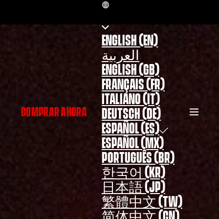
ES
ENGLISH (EN)
العربية
ENGLISH (GB)
FRANÇAIS (FR)
ITALIANO (IT)
COMPRAR AHORA
DEUTSCH (DE)
ESPAÑOL (ES)
ESPAÑOL (MX)
PORTUGUÊS (BR)
한국어 (KR)
日本語 (JP)
繁體中文 (TW)
简体中文 (CN)