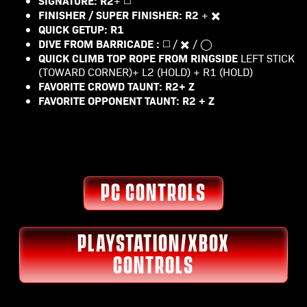
+ ◻️
FINISHER / SUPER FINISHER:
R2
+ ✖️
QUICK GETUP:
R1
DIVE FROM BARRICADE :
◻️ / ✖️ / ◯
QUICK CLIMB TOP ROPE FROM RINGSIDE
LEFT STICK
(TOWARD CORNER)+ L2 (HOLD) + R1 (HOLD)
FAVORITE CROWD TAUNT: R2+ Z
FAVORITE OPPONENT TAUNT: R2 + Z
PC CONTROLS
PLAYSTATION/XBOX
CONTROLS