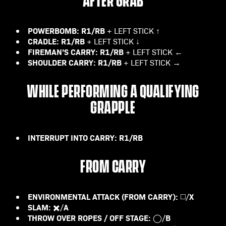
AFTER GRAB
POWERBOMB:
R1/RB
+ LEFT STICK ↑
CRADLE:
R1/RB
+ LEFT STICK ↓
FIREMAN’S CARRY:
R1/RB
+ LEFT STICK ←
SHOULDER CARRY:
R1/RB
+ LEFT STICK →
WHILE PERFORMING A QUALIFYING
GRAPPLE
INTERRUPT INTO CARRY:
R1/RB
FROM CARRY
ENVIRONMENTAL ATTACK (FROM CARRY):
X
◻️/
SLAM:
A
✖️/
THROW OVER ROPES / OFF STAGE:
B
◯/