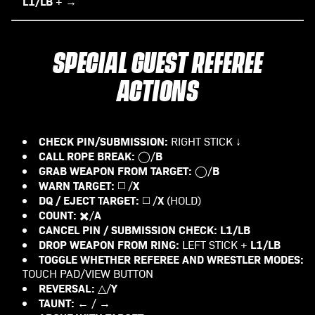
L1/LB
+ →
SPECIAL GUEST REFEREE
ACTIONS
CHECK PIN/SUBMISSION:
RIGHT STICK ↓
CALL ROPE BREAK:
B
◯/
GRAB WEAPON FROM TARGET:
B
◯/
WARN TARGET:
X
◻️ /
DQ / EJECT TARGET:
X
◻️ /
(HOLD)
COUNT:
A
✖️/
CANCEL PIN / SUBMISSION CHECK:
L1/LB
DROP WEAPON FROM RING:
L1/LB
LEFT STICK +
TOGGLE WHETHER REFEREE AND WRESTLER MODES:
TOUCH PAD/VIEW BUTTON
REVERSAL:
Y
△/
TAUNT:
← / →