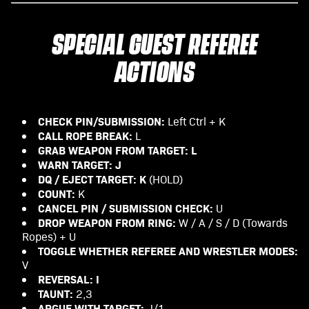
SPECIAL GUEST REFEREE
ACTIONS
CHECK PIN/SUBMISSION:
Left Ctrl + K
CALL ROPE BREAK:
L
GRAB WEAPON FROM TARGET: L
WARN TARGET: J
DQ / EJECT TARGET: K
(HOLD)
COUNT:
K
CANCEL PIN / SUBMISSION CHECK:
U
DROP WEAPON FROM RING:
W / A / S / D (Towards
Ropes) + U
TOGGLE WHETHER REFEREE AND WRESTLER MODES:
V
REVERSAL: I
TAUNT:
2,3
ARGUE WITH TARGET:
J/1