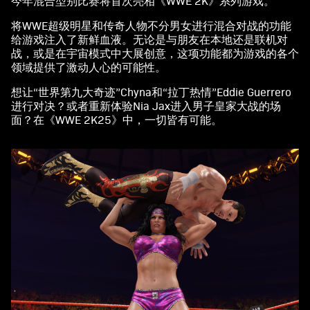
今年混合型别比赛将首次亮相《WWE 2K》系列游戏。
味着
你同
将WWE超级明星和传奇人物不分男女进行混合对战的功能
意
给游戏注入了新鲜血液。无论是与朋友在本地还是联机对
YouT
战，或是在宇宙模式中大展创意，这项功能都为游戏的各个
ube
领域提供了激动人心的可能性。
的隐
想让“世界第九大奇迹”Chyna和“拉丁热情”Eddie Guerrero
私政
进行对决？或者重新体验Nia Jax进入男子皇家大战的场
策
以
面？在《WWE 2K25》中，一切皆有可能。
及将
数据
传输
至
Goog
le 服
务
器。