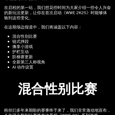
c
在启程的第一站，我们想花些时间为大家介绍一些令人兴奋
e
的新玩法更新，让你在首次启动《WWE 2K25》时能够体
验到这些变化。
p
在这期场边报道中，我们将涵盖以下内容：
t
混合性别比赛
&
链式摔跤
擒拿小游戏
P
护栏互动
阶梯赛更新
l
全新第三人称视角
AI 动作设置
a
y
混合性别比赛
点击
播
放，
粉丝们多年来期盼的赛事终于来了，我们非常激动地宣布，
即意