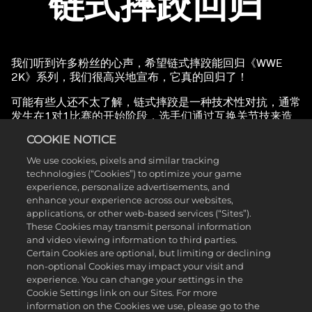
链式摔跤回归
我们听到许多粉丝的心声，希望链式摔跤能回归《WWE
2K》系列，我们很高兴地宣布，它真的回归了！
可能有些人还不太了解，链式摔跤是一种技术性对抗，通常
发生在1对1比赛的开始阶段，选手们通过互换关节技来造
成伤害，并展示谁是最熟练的摔跤手。在《WWE 2K25》
COOKIE NOTICE
中，摔跤选手在比赛开始时会获得链式摔跤加成，这将触发
从抓取开始的这一机制。
We use cookies, pixels and similar tracking
technologies (“Cookies”) to optimize your game
链式摔跤小游戏已更新，提供了更多控制选项。每位玩家将
experience, personalize advertisements, and
选择他们想要执行的动作，例如切换到新的关节技、加大当
enhance your experience across our websites,
前关节技的力度，或是将对手推向绳索。随后，一个热点小
applications, or other web-based services (“Sites”).
游戏将决定谁能赢得这一关节技并执行他们选择的动作。
These Cookies may transmit personal information
and video viewing information to third parties.
链式摔跤不会在非标准类型比赛中发生，也不会在涉及新
Certain Cookies are optional, but limiting or declining
“巨人”角色的比赛中出现。它还可以在游戏设置中进行自定
non-optional Cookies may impact your visit and
义。
experience. You can change your settings in the
Cookie Settings link on our Sites. For more
这是玩家们强烈要求的新增内容，它增强了游戏的真实感，
information on the Cookies we use, please go to the