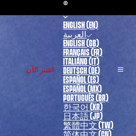
AR
ENGLISH (EN)
العربية
ENGLISH (GB)
FRANÇAIS (FR)
ITALIANO (IT)
‏اشترِ الآن
DEUTSCH (DE)
ESPAÑOL (ES)
ESPAÑOL (MX)
PORTUGUÊS (BR)
한국어 (KR)
日本語 (JP)
繁體中文 (TW)
简体中文 (CN)