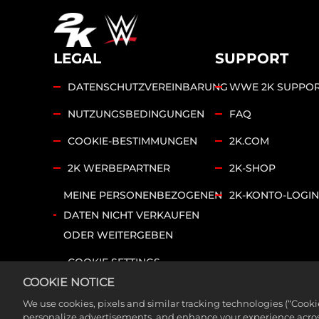
LEGAL
SUPPORT
DATENSCHUTZVEREINBARUNG
WWE 2K SUPPO
NUTZUNGSBEDINGUNGEN
FAQ
COOKIE-BESTIMMUNGEN
2K.COM
2K WERBEPARTNER
2K-SHOP
MEINE PERSONENBEZOGENEN
2K-KONTO-LOGIN
DATEN NICHT VERKAUFEN
ODER WEITERGEBEN
COOKIE SETTINGS
COOKIE NOTICE
©2026 Take-Two Interactive Software, Inc. 2K und d
We use cookies, pixels and similar tracking technologies (“Cook
Rechte vorbehalten. Die WWE Sendungen, Talentnam
personalize advertisements, and enhance your experience across