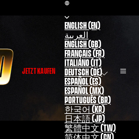
DE
ENGLISH (EN)
العربية
ENGLISH (GB)
FRANÇAIS (FR)
ITALIANO (IT)
JETZT KAUFEN
DEUTSCH (DE)
ESPAÑOL (ES)
ESPAÑOL (MX)
PORTUGUÊS (BR)
한국어 (KR)
日本語 (JP)
繁體中文 (TW)
简体中文 (CN)