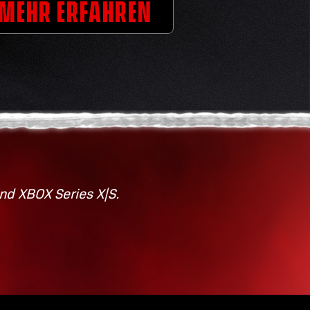
MEHR ERFAHREN
nd XBOX Series X|S.