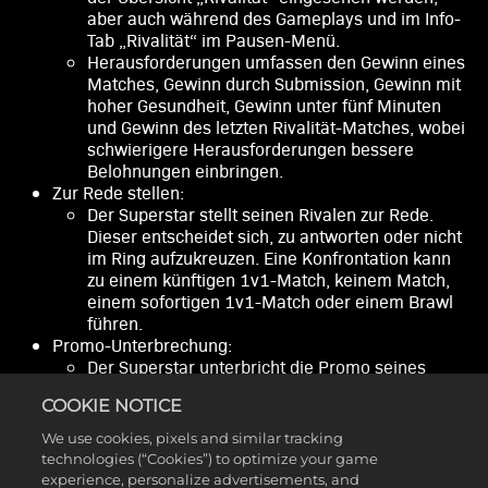
aber auch während des Gameplays und im Info-
Tab „Rivalität“ im Pausen-Menü.
Herausforderungen umfassen den Gewinn eines
Matches, Gewinn durch Submission, Gewinn mit
hoher Gesundheit, Gewinn unter fünf Minuten
und Gewinn des letzten Rivalität-Matches, wobei
schwierigere Herausforderungen bessere
Belohnungen einbringen.
Zur Rede stellen:
Der Superstar stellt seinen Rivalen zur Rede.
Dieser entscheidet sich, zu antworten oder nicht
im Ring aufzukreuzen. Eine Konfrontation kann
zu einem künftigen 1v1-Match, keinem Match,
einem sofortigen 1v1-Match oder einem Brawl
führen.
Promo-Unterbrechung:
Der Superstar unterbricht die Promo seines
Rivalen, was zu einem 1v2-Match, keinem
COOKIE NOTICE
Match, einem sofortigen Match oder einem
Brawl führen kann.
We use cookies, pixels and similar tracking
Offene Herausforderung aussprechen:
technologies (“Cookies”) to optimize your game
Der Superstar spricht einem beliebigen
experience, personalize advertisements, and