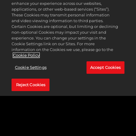
Superstar eine offene Herausforderung aus und
enhance your experience across our websites,
der Spieler weiß bis zum Match-Einzug nicht,
applications, or other web-based services (“Sites”).
gegen wen er antritt. Ein Gewinn bietet Vorteile,
These Cookies may transmit personal information
während eine Niederlage zu Strafen führt.
and video viewing information to third parties.
Offene Herausforderung annehmen:
Certain Cookies are optional, but limiting or declining
non-optional Cookies may impact your visit and
Der Superstar geht auf eine offene
experience. You can change your settings in the
Herausforderung von seinem Rivalen ein und
Cookie Settings link on our Sites. For more
erhält je nach Sieg oder Niederlage Vorteile oder
information on the Cookies we use, please go to the
Strafen.
Cookie Policy
Cookie Settings
Accept Cookies
KALENDER UND SHOWS
Reject Cookies
Widmen wir uns jetzt ein paar der neuen Updates zur
Verwaltung des Kalenders und der Ansetzung von Shows.
Jedem Tag können nun mehrere Shows zugeordnet
werden, maximal drei. Wenn du also am Montagsabend
gerne drei Shows hättest – kein Problem. Die Reihenfolge