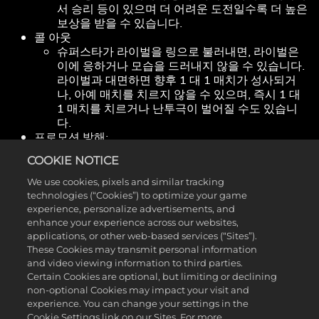
서 승리 등이 있으며 더 어려운 도전일수록 더 높은
보상을 받을 수 있습니다.
콜 아웃
슈퍼스타가 라이벌을 링으로 불러내면, 라이벌은
이에 응하거나 모습을 드러내지 않을 수 있습니다.
라이벌과 대면하면 향후 1 대 1 매치가 성사되거
나, 아예 매치를 치르지 않을 수 있으며, 즉시 1 대
1 매치를 치르거나 난투극이 벌어질 수도 있습니
다.
프로모션 방해:
슈퍼스타가 라이벌의 프로모션에 개입하면 1 대 1
COOKIE NOTICE
매치가 성사되거나, 아예 매치를 치르지 않거나, 즉
석 매치 또는 난투극이 발생할 수 있습니다.
We use cookies, pixels and similar tracking
공개 도전 제시:
technologies (“Cookies”) to optimize your game
슈퍼스타가 임의의 슈퍼스타에게 공개 도전을 제
experience, personalize advertisements, and
시하며, 플레이어는 매치 입장 전까지 상대가 누구
enhance your experience across our websites,
인지 알 수 없습니다. 승리하면 혜택이 주어지고 패
applications, or other web-based services (“Sites”).
배하면 페널티를 받습니다.
These Cookies may transmit personal information
and video viewing information to third parties.
공개 도전 수락:
Certain Cookies are optional, but limiting or declining
슈퍼스타가 라이벌의 공개 도전에 응하고 승패에
non-optional Cookies may impact your visit and
따라 혜택과 페널티를 받습니다.
experience. You can change your settings in the
Cookie Settings link on our Sites. For more