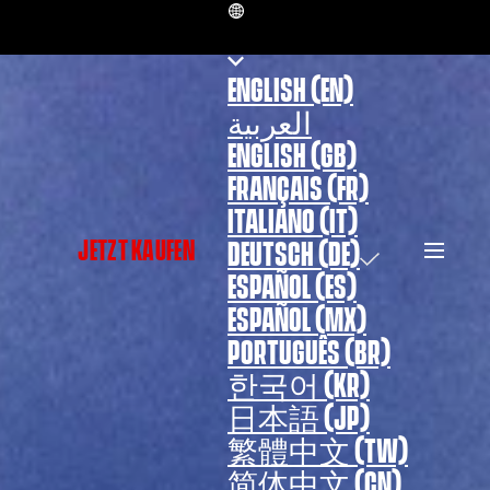
DE
ENGLISH (EN)
العربية
ENGLISH (GB)
FRANÇAIS (FR)
ITALIANO (IT)
JETZT KAUFEN
DEUTSCH (DE)
ESPAÑOL (ES)
ESPAÑOL (MX)
PORTUGUÊS (BR)
한국어 (KR)
日本語 (JP)
繁體中文 (TW)
简体中文 (CN)