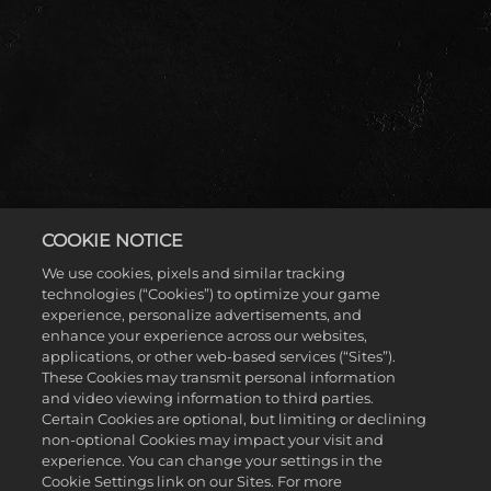
Accept
COOKIE NOTICE
We use cookies, pixels and similar tracking
& Play
technologies (“Cookies”) to optimize your game
experience, personalize advertisements, and
2K SHOWCASE: THE
enhance your experience across our websites,
Al hacer clic en
applications, or other web-based services (“Sites”).
jugar, aceptas la
These Cookies may transmit personal information
política de
WOMEN'S EVOLUTION
and video viewing information to third parties.
privacidad de
Certain Cookies are optional, but limiting or declining
YouTube
y la
non-optional Cookies may impact your visit and
transferencia de
experience. You can change your settings in the
datos a los
Cookie Settings link on our Sites. For more
¡Revive la revolución de The Four Horsewomen y