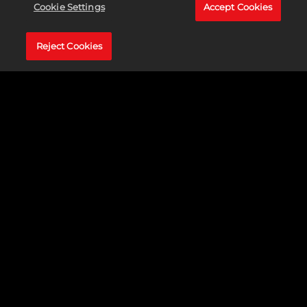
accurati filmati di stampo documentaristico! Affronta i
Cookie Settings
Accept Cookies
momenti più indimenticabili della folgorante ascesa della
Women's Division, narrati dalle stesse protagoniste:
Reject Cookies
Charlotte Flair, Sasha Banks, Bayley e la Superstar di
copertina di WWE 2K20 Becky Lynch!