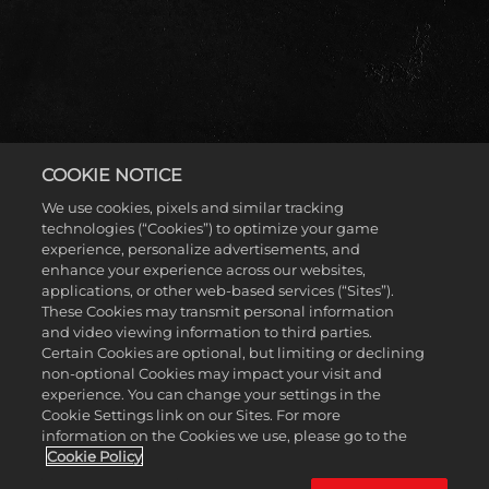
COOKIE NOTICE
Accept
We use cookies, pixels and similar tracking
& Play
technologies (“Cookies”) to optimize your game
experience, personalize advertisements, and
enhance your experience across our websites,
2K SHOWCASE: THE
Cliccando su
applications, or other web-based services (“Sites”).
These Cookies may transmit personal information
Gioca, accetti la
and video viewing information to third parties.
politica sulla
WOMEN'S EVOLUTION
Certain Cookies are optional, but limiting or declining
privacy di
non-optional Cookies may impact your visit and
YouTube
e il
experience. You can change your settings in the
trasferimento
Cookie Settings link on our Sites. For more
dei dati ai
Rivivi la rivoluzionaria avventura delle Four Horsewomen
information on the Cookies we use, please go to the
server di
e della Women's Evolution nella nuova storia di
Cookie Policy
Google.
Presentazione 2K, la modalità narrativa a obiettivi con