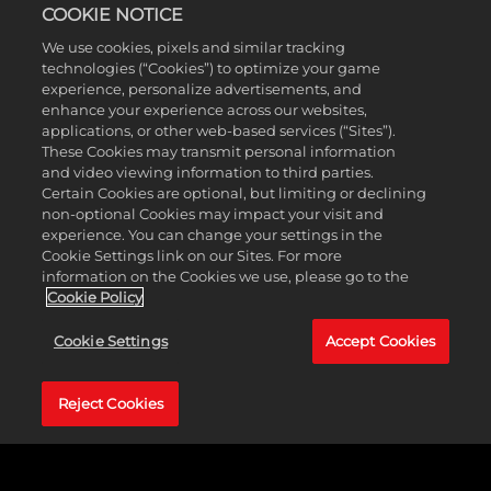
COOKIE NOTICE
We use cookies, pixels and similar tracking
technologies (“Cookies”) to optimize your game
experience, personalize advertisements, and
FINISH YOUR STORY
enhance your experience across our websites,
applications, or other web-based services (“Sites”).
These Cookies may transmit personal information
and video viewing information to third parties.
Inizia la tua avventura nei panni di una recluta WWE e
Certain Cookies are optional, but limiting or declining
non-optional Cookies may impact your visit and
termina la tua storia con il titolo di Champion in WWE
experience. You can change your settings in the
2K24.
Cookie Settings link on our Sites. For more
information on the Cookies we use, please go to the
Cookie Policy
Cookie Settings
Accept Cookies
Reject Cookies