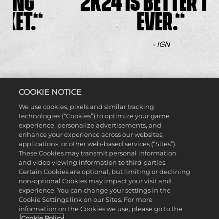
2K24 IS BETTER THAN
EVER.
- IGN
COOKIE NOTICE
We use cookies, pixels and similar tracking
technologies (“Cookies”) to optimize your game
FINISH YOUR STORY
experience, personalize advertisements, and
enhance your experience across our websites,
applications, or other web-based services (“Sites”).
These Cookies may transmit personal information
and video viewing information to third parties.
ارتق من مُجند WWE وأنهي قصتك كبطل في WWE 2K24.
Certain Cookies are optional, but limiting or declining
non-optional Cookies may impact your visit and
experience. You can change your settings in the
Cookie Settings link on our Sites. For more
information on the Cookies we use, please go to the
Cookie Policy