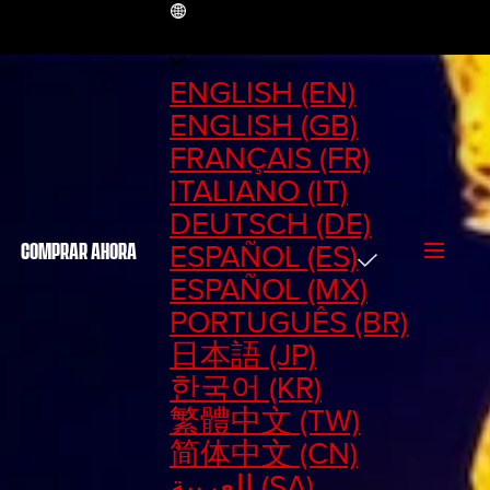
ES
ENGLISH (EN)
ENGLISH (GB)
FRANÇAIS (FR)
ITALIANO (IT)
DEUTSCH (DE)
ESPAÑOL (ES)
COMPRAR AHORA
ESPAÑOL (MX)
PORTUGUÊS (BR)
日本語 (JP)
한국어 (KR)
繁體中文 (TW)
简体中文 (CN)
العربية (SA)