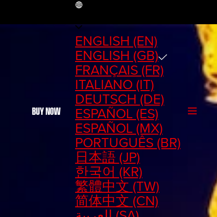
GB
ENGLISH (EN)
ENGLISH (GB)
FRANÇAIS (FR)
ITALIANO (IT)
DEUTSCH (DE)
ESPAÑOL (ES)
BUY NOW
ESPAÑOL (MX)
PORTUGUÊS (BR)
日本語 (JP)
한국어 (KR)
繁體中文 (TW)
简体中文 (CN)
العربية (SA)