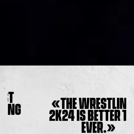
THE WRESTLING OF
2K24 IS BETTER THAN
EVER.