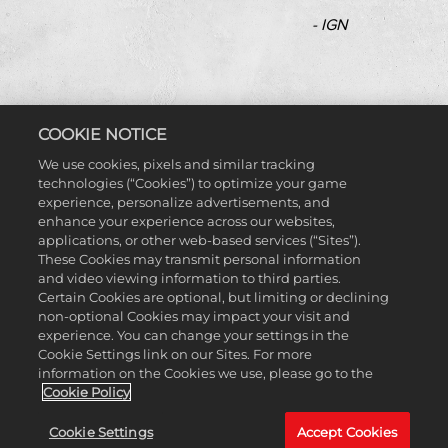
- IGN
COOKIE NOTICE
We use cookies, pixels and similar tracking
technologies (“Cookies”) to optimize your game
experience, personalize advertisements, and
FINISH YOUR STORY
enhance your experience across our websites,
applications, or other web-based services (“Sites”).
These Cookies may transmit personal information
and video viewing information to third parties.
Débutez en tant que recrue dans la WWE et terminez votre
Certain Cookies are optional, but limiting or declining
histoire en tant que champion dans WWE 2K24.
non-optional Cookies may impact your visit and
experience. You can change your settings in the
Cookie Settings link on our Sites. For more
information on the Cookies we use, please go to the
Cookie Policy
Cookie Settings
Accept Cookies