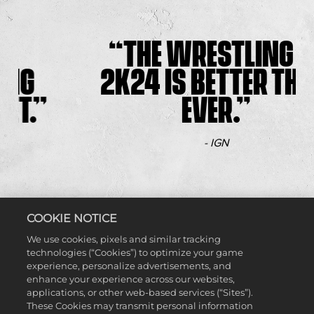
THE WRESTLING OF
2K24 IS BETTER THAN
EVER.
- IGN
COOKIE NOTICE
We use cookies, pixels and similar tracking
technologies (“Cookies”) to optimize your game
FINISH YOUR STORY
experience, personalize advertisements, and
enhance your experience across our websites,
applications, or other web-based services (“Sites”).
These Cookies may transmit personal information
WWE 2K24에서 WWE Recruit부터 시작하여 챔피언의 자