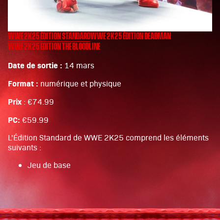
WWE 2K25 ÉDITION STANDARD
WWE 2K25 ÉDITION DEADMAN
WWE 2K25 ÉDITION THE BLOODLINE
Date de sortie :
14 mars
Format :
numérique et physique
Prix
: €74.99
PC:
€59.99
L'Édition Standard de WWE 2K25 comprend les éléments
suivants :
Jeu de base