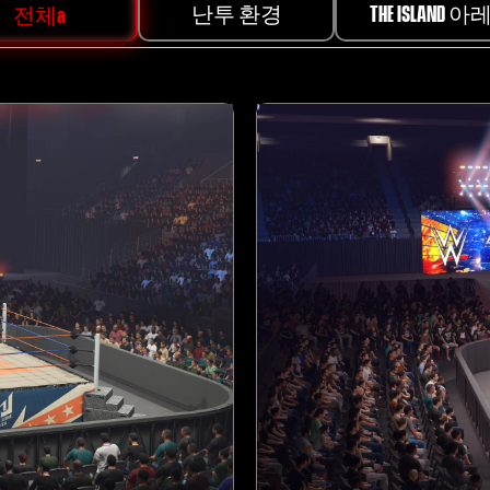
난투 환경
THE ISLAND 
전체a