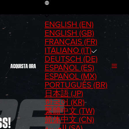
IT
ENGLISH (EN)
ENGLISH (GB)
FRANÇAIS (FR)
ITALIANO (IT)
DEUTSCH (DE)
ESPAÑOL (ES)
ACQUISTA ORA
ESPAÑOL (MX)
PORTUGUÊS (BR)
日本語 (JP)
한국어 (KR)
繁體中文 (TW)
简体中文 (CN)
SS!
العربية (SA)