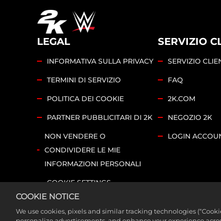
LEGAL
SERVIZIO C
INFORMATIVA SULLA PRIVACY
SERVIZIO CLI
TERMINI DI SERVIZIO
FAQ
POLITICA DEI COOKIE
2K.COM
PARTNER PUBBLICITARI DI 2K
NEGOZIO 2K
NON VENDERE O
LOGIN ACCOU
CONDIVIDERE LE MIE
INFORMAZIONI PERSONALI
COOKIE SETTINGS
COOKIE NOTICE
©2026 Take-Two Interactive Software, Inc. 2K e il lo
We use cookies, pixels and similar tracking technologies (“Cook
i diritti riservati. Tutta la programmazione, i nomi e
personalize advertisements, and enhance your experience across