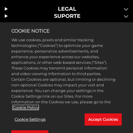
LEGAL
SUPORTE
COOKIE NOTICE
We use cookies, pixels and similar tracking
technologies (“Cookies”) to optimize your game
experience, personalize advertisements, and
enhance your experience across our websites,
applications, or other web-based services (“Sites”).
These Cookies may transmit personal information
©2026 Take-Two Interactive Software, Inc. 2K e o logotipo 2K são
and video viewing information to third parties.
Certain Cookies are optional, but limiting or declining
marcas comerciais da Take-Two Interactive Software, Inc. Todos os
non-optional Cookies may impact your visit and
direitos reservados. ™ & © 2026 WWE. Todos os direitos reservados.
experience. You can change your settings in the
Cookie Settings link on our Sites. For more
Toda a programação da WWE, nomes de talentos, imagens,
information on the Cookies we use, please go to the
semelhanças, slogans, movimentos de luta livre, marcas comerciais,
Cookie Policy
logotipos e direitos autorais são de propriedade exclusiva da WWE e
Cookie Settings
Accept Cookies
de suas subsidiárias. Todas as outras marcas comerciais, logotipos e
direitos autorais são de propriedade de seus respectivos detentores.