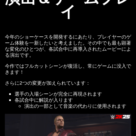
リッ
イ
クす
る
と、
YouT
ube
今年のショーケースを開発するにあたり、プレイヤーのゲ
のプ
ーム体験を一新したいと考えました。その中でも最も顕著
ライ
な変化のひとつが、各試合中に再導入されたムービーによ
バシ
る演出です。
ーポ
今作ではフルカットシーンが復活し、常にゲームに没入で
リシ
きます！
ー
と
Goog
さらに2つの変更が加えられています：
leサ
選手の入場シーンが完全に再現されます
ーバ
各試合中に解説が入ります
ーへ
演出の一部として音楽の代わりに使用されます
のデ
ータ
転送
に同
意し