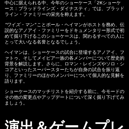
中心に据えられる中、今年のショーケース「2Kショーケ
c
ース：ブラッドラインズ・ダイナスティ」では、ブラッド
c
ライン・ファミリーの栄光を称えます。
e
"ワイズ・マン"
ことポール・ヘイマンがホストを務め、伝
説的なアノアイ・ファミリーをドキュメンタリー形式で初
p
めて掘り下げるこのショーケースは、関わるすべての人に
とって大いなる名誉となるでしょう。
t
ヘイマンは、ショーケースの試合に登場するアノアイ、フ
&
ァトゥ、そしてメイビア一族の各メンバーについて歴史的
背景を解説します。さらに、ロマン・レインズやソロ・シ
P
コアといったスーパースターたちが自身の試合を振り返
り、ファミリーのほかのメンバーについて個人的な見解を
l
語ります。
a
ショーケースのマッチリストを紹介する前に、今モードの
y
その他の変更点やアップデートについて深く掘り下げてみ
ましょう。
再生
演出＆ゲームプレ
をク