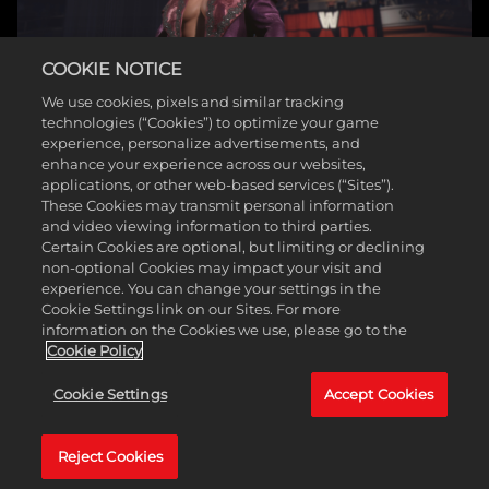
たも
のと
みな
され
COOKIE NOTICE
ま
We use cookies, pixels and similar tracking
す。
technologies (“Cookies”) to optimize your game
experience, personalize advertisements, and
enhance your experience across our websites,
applications, or other web-based services (“Sites”).
These Cookies may transmit personal information
これまでのショーケースでもそうであったように、プレイ
and video viewing information to third parties.
ヤーは試合を通してさまざまな目標を提示され、それを達
Certain Cookies are optional, but limiting or declining
成すれば、アンロック可能な各報酬を獲得できます。
non-optional Cookies may impact your visit and
experience. You can change your settings in the
この目標システムの新しい特徴のひとつは、各試合に時間
Cookie Settings link on our Sites. For more
制の目標を追加したことです。これにより、アクションを
information on the Cookies we use, please go to the
維持しつつ、さらに挑戦的な要素が加わりました。
Cookie Policy
Cookie Settings
Accept Cookies
マッチリスト
Reject Cookies