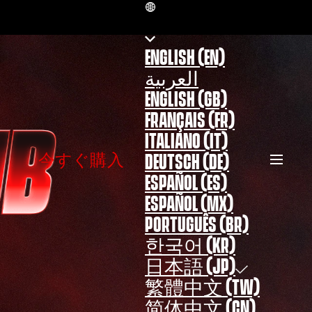
JP
ENGLISH (EN)
العربية
ENGLISH (GB)
FRANÇAIS (FR)
ITALIANO (IT)
今すぐ購入
DEUTSCH (DE)
ESPAÑOL (ES)
ESPAÑOL (MX)
PORTUGUÊS (BR)
한국어 (KR)
日本語 (JP)
繁體中文 (TW)
简体中文 (CN)